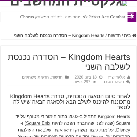
Ace Combat בחלל? לא, יותר מזה. ביקורת המשחק Chorus
Steven Universe והשירים שתורגמו בצורה נוראית לעברית
בית
/
חדשות
/
Kingdom Hearts – הסדרה נכנסת לשלבה השני
Kingdom Hearts – הסדרה נכנסת
לשלבה השני
אלעד שרז
18 ביוני 2020
חדשות
,
חדשות משחקים
השאר תגובה
297 צפיות
לאחר סיום הסאגה הנוכחית, סדרת Kingdom Hearts
מתכוננת להיכנס לשלב הבא ולסאגה הבאה שיש לה
לספר
Kingdom Hearts התחיל ב-2002 בתור הימור די מטורף על ידי
Square (שנה לפני שהחברה הפכה להיות
Square Enix
) ו-
Disney, על מנת ליצור משחק וידיאו אשר ישלב את העולמות
הקסומים של Disney יחד עם הדמויות האהובות של Square