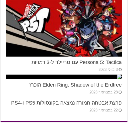
Persona 5: Tactica עם טריילר ל-3 דמויות
3 ביולי 2023
Elden Ring: Shadow of the Erdtree הוכרז
28 בפברואר 2023
פרצת אבטחה חמורה נמצאה בקונסולות PS5 ו-PS4
22 בפברואר 2023