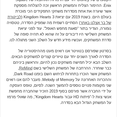
Enix. ההימור הצליח והמשחק הראשון זכה להצלחה מספקת
אשר שיגרה את אחת מסדרות משחקי התפקידים הכי מוכרת
בעולם היום. בשנת 2019 עם יציאת Kingdom Hearts 3 (
לביקורת
של בר אצלנו באתר
) הסתיים רשמית מה שמפיק הסדרה, טטסויה
נומורה, הגדיר בתור "סאגת מחפש האופל". עוד לפני יציאת
המשחק השלישי היו דיבורים על זה שהוא לא תהיה סופה של
סדרת המשחקים, ועכשיו מידע חדש על השלב השני מתגלה לנו.
בסרטון שפורסם בטוויטר אנו רואים מעט מההיסטוריה של
הסדרה לאורך השנים יחד עם טיזרים קצרים למשחקים הבאים.
השלב הבא יכיל חמישה משחקים נכון להיום, והראשון ביניהם
כבר שוחרר. ההרחבה של המשחק השלישי בשם
ReMind
,
המשחק אשר הוכרז בתחרות לניחוש השם בזמנו Dark Road,
וההכרזה האחרונה על Melody of Memory. מעבר להם אנו רואים
שני מקומות פנויים נוספים להמשך השנה. לסיום, טופס העסקה
על ידי החברה אשר פורסם בסוף 2019 הזכיר שהחברה מחפשת
אנשי צוות ל-"פיתוח HD עבור Kingdom Hearts", מה שאולי מרמז
על המשחק הגדול הבא בסדרה.