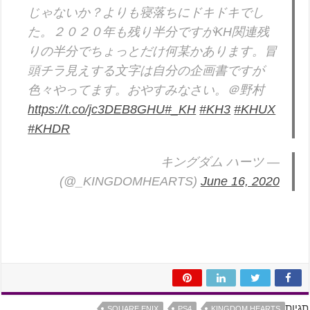
じゃないか？よりも寝落ちにドキドキでし
た。２０２０年も残り半分ですがKH関連残
りの半分でちょっとだけ何某かあります。冒
頭チラ見えする文字は自分の企画書ですが
色々やってます。おやすみなさい。＠野村
https://t.co/jc3DEB8GHU
#_KH
#KH3
#KHUX
#KHDR
— キングダム ハーツ
(@_KINGDOMHEARTS)
June 16, 2020
תגיות
SQUARE ENIX
PS4
KINGDOM HEARTS