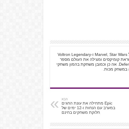
בזמני הפנוי אני חננת על, מעריצה אדוקה של Marvel, Star Wars ו-Voltron Legendary
רות, קוראת קומיקסים ומצילה את העולם מספר
פעמים בשבוע כי אני Defender Of The Universe. אה כן וכמובן משחקת בהמון משחקי
 במשחק מכות.
הבא
Epic מתחילה את עונת החגים
במערב עם הנחות ו-12 ימים של
חלוקת משחקים בחינם