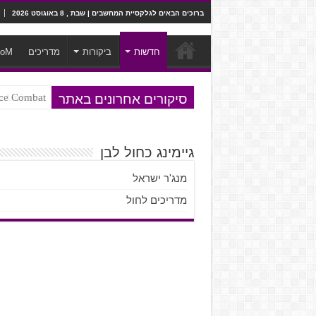
ברוכים הבאים לגלקסיית המחשבים | שבת , 8 באוגוסט 2026
חדשות
ביקורות
מדריכים
ooM
סיקורים אחרונים באתר
Ace Combat בחלל? לא, יותר מזה. ביקורת המשח
Steven Universe והשירים שתורגמו ב
גיימינג כחול לבן
מנג'ר ישראל
מדריכים לחול