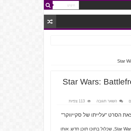
 של סקייווקר" מגיע ל-Star Wars: Battlefront
ם
השאר תגובה
113 צפיות
-Star Wars Battlefront 2 לכבוד צאת הסרט "עלייתו של סקייווקר"
ב-20 לדצמבר יגיע עדכון חדש וגדול למשחק Star Wars: Battlefront 2, שכלול בתוכו תוכן חדש. אותו