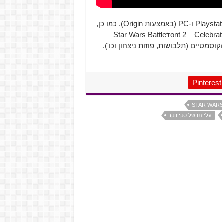
Star Wars: Battlefront 2 זמין כעת עבור ה-Playstation 4, Xbox One ו-PC (באמצעות Origin). כמו כן,
עת לרכישה גרסה מיוחדת של המשחק, הנקראת Star Wars Battlefront 2 – Celebration
וסמטיים (תלבושות, פוזות ניצחון וכו').
Pinterest
STAR WARS
עלייתו של סקייווקר