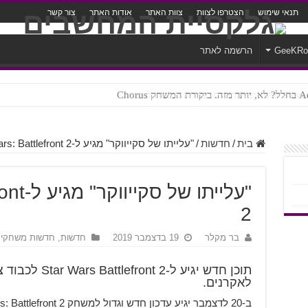
תנאי שימוש
הצטרפו לצוות
צוות האתר
אודות האתר
צור קשר
GeeKR
הרשמה לאתר
ק Chorus
צורה נוראית לעברית
בית
/
חדשות
/
"עלייתו של סקייווקר" מגיע ל-Star Wars: Battlefront 2
"עלייתו
2
בר מקלר
19 בדצמבר 2019
חדשות
,
חדשות משחקי
תוכן חדש יגיע ל
לאקרנים.