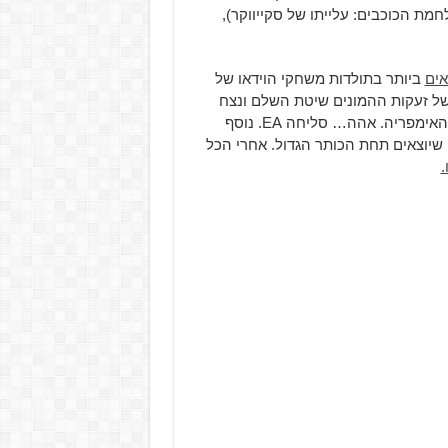
Star Wars: The Rise of Sk (מלחמת הכוכבים: עלייתו של סקייווקר),
אים
ביותר בתולדות משחקי הוידאו של
ל זעקות ההמונים שיטת השלם ונצח
הובסה, ולמורדים הייתה סיבה למסיבה בניצחון הגדול כנגד האימפריה. אהה… סליחה EA. נוסף
 שיוצאים תחת הכותר הגדול. אחרי הכל
.