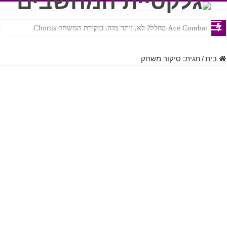
Ace Combat בחלל? לא, יותר מזה. ביקורת המשחק Chorus
Steven Universe והשירים שתורגמו בצורה נוראית לעברית
בית
/
תגית:
סיקור משחק