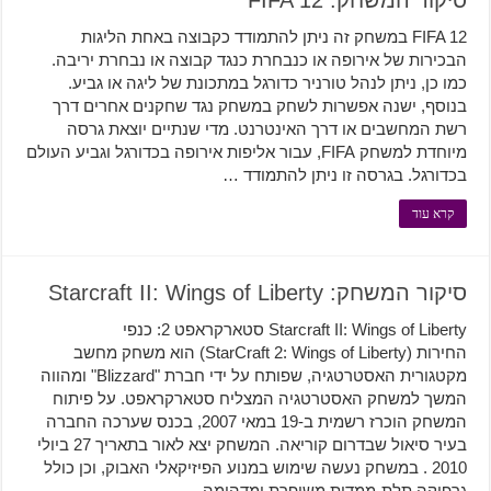
סיקור המשחק: FIFA 12
FIFA 12 במשחק זה ניתן להתמודד כקבוצה באחת הליגות
הבכירות של אירופה או כנבחרת כנגד קבוצה או נבחרת יריבה.
כמו כן, ניתן לנהל טורניר כדורגל במתכונת של ליגה או גביע.
בנוסף, ישנה אפשרות לשחק במשחק נגד שחקנים אחרים דרך
רשת המחשבים או דרך האינטרנט. מדי שנתיים יוצאת גרסה
מיוחדת למשחק FIFA, עבור אליפות אירופה בכדורגל וגביע העולם
בכדורגל. בגרסה זו ניתן להתמודד …
קרא עוד
סיקור המשחק: Starcraft II: Wings of Liberty
Starcraft II: Wings of Liberty סטארקראפט 2: כנפי
החירות (StarCraft 2: Wings of Liberty) הוא משחק מחשב
מקטגורית האסטרטגיה, שפותח על ידי חברת "Blizzard" ומהווה
המשך למשחק האסטרטגיה המצליח סטארקראפט. על פיתוח
המשחק הוכרז רשמית ב-19 במאי 2007, בכנס שערכה החברה
בעיר סיאול שבדרום קוריאה. המשחק יצא לאור בתאריך 27 ביולי
2010 . במשחק נעשה שימוש במנוע הפיזיקאלי האבוק, וכן כולל
גרפיקה תלת-ממדית משופרת ומדהימה. …