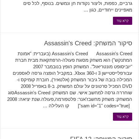
גרביים, כפפות, וליצור נקודות חן ונמשים. בנוסף, לכל סים
מאפיינים ייחודיים, כגון …
קרא עוד
סיקור המשחק: Assassin's Creed
Assassin's Creed Assassin's Creed (בעברית: "אמונת
המתנקש") הוא משחק מסוגת פעולה-הרפתקאות מבית חברת
"יוביסופט מונטריאול". המשחק הופץ בנובמבר 2007
עבורפלייסטיישן 3 ו-Xbox 360. במקביל הופצה גרסה לאספנים
המכילה בובה של גיבור המשחק (אלטאיר), חוברת קומיקס ו-
DVD המכיל סרטונים על עולם המשחק. ב-8 באפריל 2008
שוחררה גרסה למחשב אישי. שם המשחק: Assassin's Creedסוג
המשחק: משחק מחשבז'אנר: פלטפורמה,פעולה.שנת יציאה: 2008
[sam id="1" codes="true"] קו העלילה …
קרא עוד