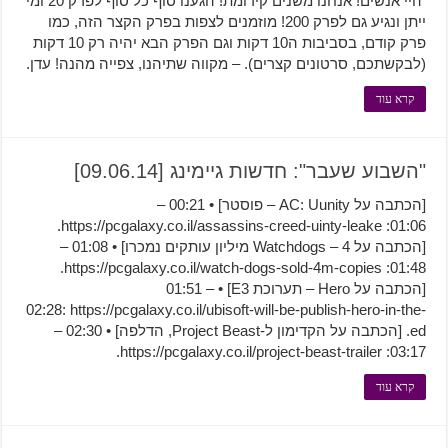
היי אנשים! אנחנו משנים קידומת! הגענו סוף כל סוף לפרק 20 ומי
ייתן ונגיע גם לפרק 200! מוזמנים לצפות בפרק הקצר הזה, כמו
פרק קודם, בסביבות ה10 דקות וגם הפרק הבא יהיה רק 10 דקות
(לבקשתכם, סרטונים קצרים). – מקווה שתיהנו, צפייה מהנה! עדן.
קרא עוד
"השבוע שעבר": חדשות גיימינג [09.06.14]
[הכתבה על AC: Uunity – פוסטר] • 00:21 –
01:06: https://pcgalaxy.co.il/assassins-creed-uinty-leake.
[הכתבה על Watchdogs – 4 מיליון עותקים נמכרו] • 01:08 –
01:48: https://pcgalaxy.co.il/watch-dogs-sold-4m-copies.
[הכתבה על Hero – תערוכת E3] • 01:51 –
02:28: https://pcgalaxy.co.il/ubisoft-will-be-publish-hero-in-the-
ed. [הכתבה על הקדימון ל-Project Beast, הדלפה] • 02:30 –
03:17: https://pcgalaxy.co.il/project-beast-trailer.
קרא עוד