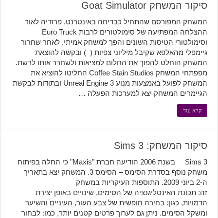
סיקור המשחק Goat Simulator
המשחק המפורסם שהתחיל כבדיחה באינטרנט, פרודיה לאור
ההצלחה המפתיעה של סימולטורים לרבות Euro Truck
וסימולטורי הטיסות השונים והפך למשחק אמיתי. לאחר שחרור
גיימפלי מהאלפא שקיבל מיליוני צפיות ( ) ובקשה להוצאת
המשחק הוחלט להפוך את החלום למציאות ולשחרר אותו לרשת.
מפפתחי המשחק Coffee Stain Studios החליטו להוציא את
המשחק לפועל באמצעות מנוע Unreal Engine 3 ובתודות לבקשת
הגיימרים המשחק יצא למערכות הפעלה …
קרא עוד
סיקור המשחק: Sims 3
Sims 3 בשנת 2006 הודיעה חברת "Maxis" כי החלה בפיתוח
משחק נוסף בסדרת הסימס – הסימס 3. המשחק יצא בתאריך
ה-2 ביוני 2009. התוספות העיקריות במשחק
זה: תכונת האינטליגנציה של הסימים, שינויים באופן יצירת
הדמויות, כגון: בחירה חופשית של צבע העור, העיניים והשיער
ומשקל הסימים. ניתן גם לערוך פרטים קטנים יותר, כמו: לבחור