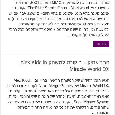
עוד הרחבה מגיעה למשחק ה-MMO האהוב ESO, הנה מה
שחשבתי על The Elder Scrolls Online: Blackwood הקורונה
אמנם פגעה בלא מעט אלמנטים בחיי היום-יום שלנו, אבל אם יש
דבר שהיא ממש לא פגעה בו (מלבד דחיות משחקים מעצבנות) זו
תעשיית הגיימינג, שנמצאת בימים אלה בנסיקה מטאורית,
ולמעשה נכון להיום ישנם יותר מכ-3 מיליארד שחקנים בכל רחבי
העולם, הזוי נכון? תקופת …
קרא עוד
חבר עתיק – ביקורת למשחק Alex Kidd in
Miracle World DX
הגיע הזמן לחידוש של המשחק הראשון בחיי עם Alex Kidd in
Miracle World DX של Merge Games תנו לי לקחת אתכם לשנת
1992. בין צפייה בפרקים של סדרת האנימציה "פיטר פן" וקלטות
מאזי בארץ האנגלית, הגעתי לחדר של האחים שלי ומצאתי את ה-
Sega Master System, הקונסולה הנשכחת של סגה בצבעים של
שחור ואדום. הדלקתי את הקונסולה ואיתה התחיל המשחק
המובנה …