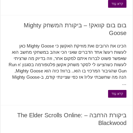
קרא עוד
בום בום קוואק! – ביקורת המשחק Mighty
Goose
הכינו את הרובים ואת מוזיקת האקשן כי Mighty Goose כאן
לעשות רעש! אחד הדברים שאני הכי אוהב במשחקי מחשב הוא
שאפשר פשוט לברוח איתם למקום אחר, וזה בדיוק מה שרציתי
לעשות כשהציעו לי לסקר משחק אקשן פלטפורמה בסגנון Run n'
Gun שהגיבור המרכזי בו הוא.. ברווז! כזה הוא Mighty Goose,
הנה מה שחשבתי עליו! אז כפי שציינתי קודם, ב-Mighty Goose
…
קרא עוד
ביקורת הרחבה – The Elder Scrolls Online:
Blackwood