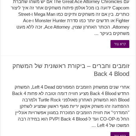
עם The Great Ace Attorney Chronicles אם יש משהו שחברת
Capcom ידועה בו מכל אולפן פיתוח משחקים אחר זה איך ליצור
כותרים. בין אם זה משחקים ותיקים כמו Mega Man ו-Street
Fighter או חדשים יותר כמו סדרת Monster Hunter ו-Ace
Attorney. הכותר האחרון שצוין, Ace Attorney, זכה ללא מעט
משחקים בעיקר …
קרא עוד
זומבים וחברים – ביקורת ראשונית של המשחק
Back 4 Blood
אחרי שנים ממשחק הזומבים המפורסם Left 4 Dead, המשחק
החדש Back 4 Blood מציע חוויה דומה וטובה לא פחות Back 4
Blood הוא המשחק האחרון מאולפני Turtle Rock ולמרבה
ההפתעה זהו משחק אקשן יריות מגוף ראשון שמציע לשחקן
"המודרני" את חווית הזומבים המוכרת במגוון אפשרויות אונליין
החל מ-CO-OP ועד ל-PVP! Back 4 Blood הוא במידה רבה
המשכו של Left 4 …