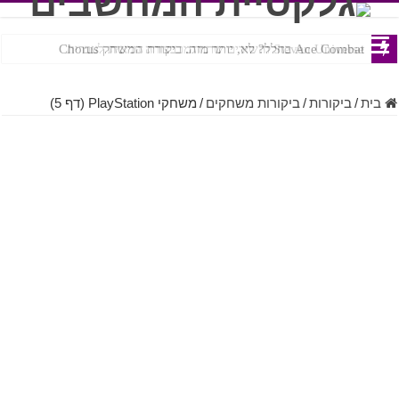
Ace Combat בחלל? לא, יותר מזה. ביקורת המשחק Chorus
Steven Universe והשירים שתורגמו בצורה נוראית לעברית
בית
/
ביקורות
/
ביקורות משחקים
/
משחקי PlayStation (דף 5)