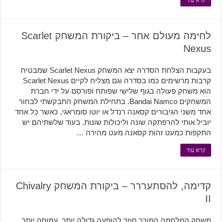
קרא עוד
לחימה מעולם אחר – ביקורת המשחק Scarlet
Nexus
בעקבות הצלחת הסדרה יצא המשחק Scarlet Nexus שמבטיח
קרבות מרשימים כמו בסדרה וגם מצליח לקיים Scarlet Nexus
הוא משחק פעולה בגוף שלישי שפותח ופורסם על ידי חברת
המשחקים Bandai Namco. בתחילת המשחק התבקשתי לבחור
אחד משני הגיבורים קסאנה רנדל או יוטו סומראגי, כאשר כל אחד
יוביל אותי להרפתקה שונה וליכולות שונות. בעוד שלשתיהם יש
התקפות כמעט זהות קסאנה מעט מהירה …
קרא עוד
קדימה, להסתעררר – ביקורת המשחק Chivalry
II
משחק המלחמה המוכר חוזר להופעה גדולה יותר, עמוסה יותר