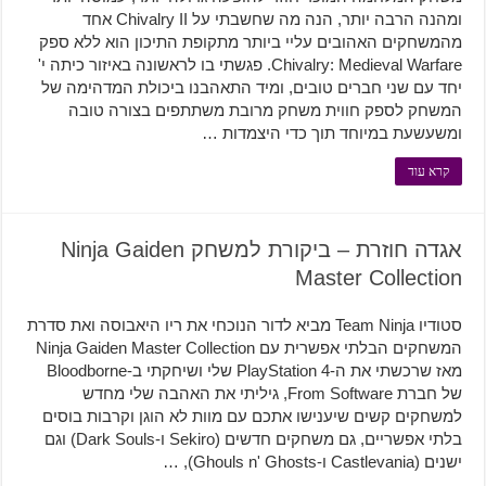
ומהנה הרבה יותר, הנה מה שחשבתי על Chivalry II אחד
מהמשחקים האהובים עליי ביותר מתקופת התיכון הוא ללא ספק
Chivalry: Medieval Warfare. פגשתי בו לראשונה באיזור כיתה י'
יחד עם שני חברים טובים, ומיד התאהבנו ביכולת המדהימה של
המשחק לספק חווית משחק מרובת משתתפים בצורה טובה
ומשעשעת במיוחד תוך כדי היצמדות …
קרא עוד
אגדה חוזרת – ביקורת למשחק Ninja Gaiden
Master Collection
סטודיו Team Ninja מביא לדור הנוכחי את ריו היאבוסה ואת סדרת
המשחקים הבלתי אפשרית עם Ninja Gaiden Master Collection
מאז שרכשתי את ה-PlayStation 4 שלי ושיחקתי ב-Bloodborne
של חברת From Software, גיליתי את האהבה שלי מחדש
למשחקים קשים שיענישו אתכם עם מוות לא הוגן וקרבות בוסים
בלתי אפשריים, גם משחקים חדשים (Sekiro ו-Dark Souls) וגם
ישנים (Castlevania ו-Ghouls n' Ghosts), …