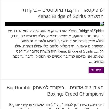
לו פיקסאר היו קצת מזוכיסטים – ביקורת
המשחק Kena: Bridge of Spirits
Kena: Bridge of Spirits הוא משחק מהסוג שקל להתאהב בו. יש
בו קסם טהור ומזוקק, אנימציה נפלאה, עולם שרוצים לחיות בו,
ומלא מלא יצורים חמודים שכיף למצוא ולאסוף. זה מסוג
המשחקים שאני הייתי ממליץ עליהם בלי אפילו נשימה. אילו
רק….. Kena: Bridge of Spirits היה משחק מדובר עוד לפני
יציאתו. ואני מתכוון למדובר. אנשים לא הפסיקו לדבר על כמה
מדהים …
קרא עוד
העידן של אדוניס – ביקורת למשחק Big Rumble
Boxing: Creed Champions
דינג דינג, הגיע הזמן לכותר "רוקי" לחזור לאגרוף ארקיידי עם Big