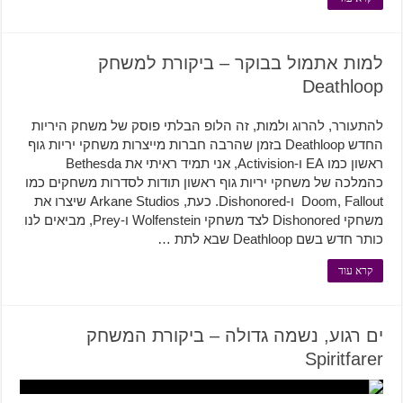
למות אתמול בבוקר – ביקורת למשחק
Deathloop
להתעורר, להרוג ולמות, זה הלופ הבלתי פוסק של משחק היריות
החדש Deathloop בזמן שהרבה חברות מייצרות משחקי יריות גוף
ראשון כמו EA ו-Activision, אני תמיד ראיתי את Bethesda
כהמלכה של משחקי יריות גוף ראשון תודות לסדרות משחקים כמו
Doom, Fallout ו-Dishonored. כעת, Arkane Studios שיצרו את
משחקי Dishonored לצד משחקי Wolfenstein ו-Prey, מביאים לנו
כותר חדש בשם Deathloop שבא לתת …
קרא עוד
ים רגוע, נשמה גדולה – ביקורת המשחק
Spiritfarer