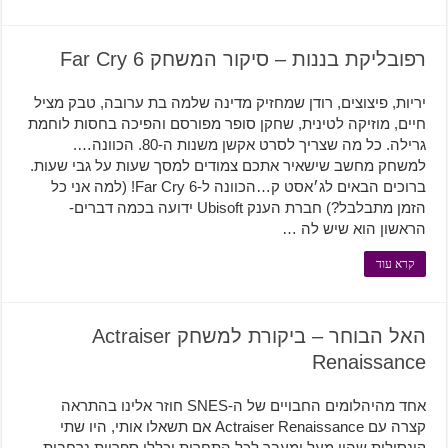
רפובליקת בננות – סיקור המשחק Far Cry 6
יריות, פיצוצים, רודן שמחזיק מדינה שלמה בת ערובה, טבק מציל
חיים, מוזיקה לטינית, שחקן סופר מפורסם והפיכה בחסות לוחמת
גרילה. כל מה שצריך לסרט אקשן משנות ה-80. הכוונה….
למשחק מחשב שישאיר אתכם צמודים למסך שעות על גבי שעות.
ברוכים הבאים לג׳אסט ק…הכוונה ל-Far Cry 6! (למה אני כל
הזמן מתבלבל?) חברת הענק Ubisoft ידועה בכמה דברים-
הראשון הוא שיש לה …
קרא עוד
האל הבוחר – ביקורת למשחק Actraiser
Renaissance
אחד מהיהלומים החבויים של ה-SNES חוזר אלינו בהתראה
קצרה עם Actraiser Renaissance אם תשאלו אותי, היו שתי
קונסולות שהיו מעל ומעבר לכל התחרות וכללו ספריות נרחבות