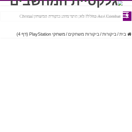
Ace Combat בחלל? לא, יותר מזה. ביקורת המשחק Chorus
Steven Universe והשירים שתורגמו בצורה נוראית לעברית
בית
/
ביקורות
/
ביקורות משחקים
/
משחקי PlayStation (דף 4)