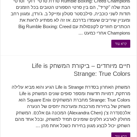
Rumble Boxing: Creed Champions סדרת סרטי "רוקי" וסרטי
הבת שלה "קריד", הם בין סרטי הספורט הטובים בכל הזמנים
תודות לשני כוכביה, סילבסטר סטלון ומייקל ב. ג'ורדן, ומגוון רחב
ומעניין שיריבים שעמדו בדרכם. אז זה לא מפתיע לראות את
הכותרים חוזרים לקונסולות עם Big Rumble Boxing: Creed
Champions אחרי כמעט …
קרא עוד
חיים מיוחדים – ביקורת המשחק Life is
Strange: True Colors
המשחק האחרון בסדרת Life is Strange הגיע והוא מביא עלילה
מרתקת, דמויות חדשות ומספר סופים שונים המשחק Life is
Strange: True Colors מחברת המשחקים Square Enix הוא
משחק של בחירות מורכבות ומערכות יחסים של הנערה
אלכסנדרה צ'ן (Alexandra Chen) המכונה גם אלכס. המשחק
מחולק לארבע חלקים שזמינים תמיד למשחק, ובכל אחד מהם
השחקן יכול לבצע מגוון בחירות כשכל אחת מהן …
קרא עוד