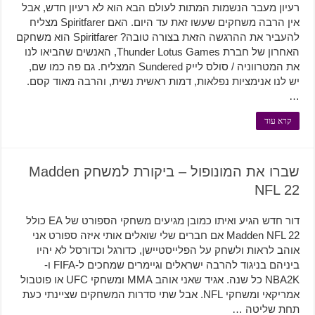
רעיון מעבר הנשמות המתות לעולם הבא הוא לא רעיון חדש, אבל
אין הרבה משחקים שעשו זאת עד היום. האם Spiritfarer מצליח
להעביר את ההרגשה הזאת בצורה טובה? Spiritfarer הוא משחקם
האחרון של חברת Thunder Lotus Games, האנשים שהביאו לנו
את המטרווניה / סולס לייק Sundered המצליח. גם פה כמו שם,
יש לנו אנימציות נפלאות, דמות ראשית נשית, והרבה מאוד קסם.
…
קרא עוד
שברו את המונופול – ביקורת למשחק Madden
NFL 22
דור חדש הגיע ואיתו כמובן מגיעים משחקי הספורט של EA כולל
Madden NFL 22 אם חברים שלי שואלים אותי איזה ספורט אני
אוהב לראות ולשחק על הפלייסטיישן, כדורגל וכדורסל לא יהיו
ביניהם בניגוד להרבה ישראלים וגיימרים שמחכים ל-FIFA ו-
NBA2K כל שנה. אגיד שאני אוהב MMA ומשחקי UFC או פוטבול
אמריקאי ומשחקי NFL. אבל שתי סדרות המשחקים שציינתי כעת
תחת שליטה …