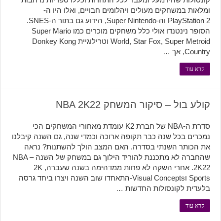
ומלאות במשחקים מעולים ויהלומים חבויים, ואלו היו ה-
PlayStation 2 וה-Super Nintendo, הידוע גם בתור ה-SNES.
הסופר נינטנדו אולי כלל משחקים מוכרים כמו Super Mario
World, Star Fox, Super Metroid וטרילוגיית Donkey Kong
Country, אך …
קרא עוד
קולע בול – סיקור המשחק NBA 2K22
סדרת ה-NBA של חברת K2 עומדת מאחורי המשחקים הכי
נמכרים בכל שנה כבר תקופה ארוכה וכמדי שנה, גם השנה קיבלנו
את הכותר השנתי בסדרה. האם המצב הולך להשתנות? נראה
שהחברה לא מתכננת להוריד הילוך גם במשחק של השנה – NBA
2K22. אחרי השקה לא פחות ממדהימה בשנה שעברה, 2K
Sports וVisual Concepts-התאחדו שוב השנה ויצרו ביחד גרסה
בלעדית לקונסולות החדשות …
קרא עוד