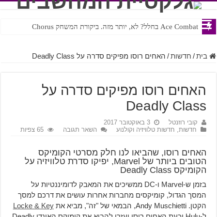
Ace Combat בחלל? לא, יותר מזה. ביקורת המשחק Chorus
Steven Universe והשירים שתורגמו בצורה נוראית לעברית
בית
/
חדשות
/
האחים רוסו מפיקים סדרה על Deadly Class
האחים רוסו מפיקים סדרה על
Deadly Class
קובי רוזנטל
3 באוקטובר 2017
חדשות
,
חדשות טלוויזיה וקולנוע
השאר תגובה
65 צפיות
האחים רוסו, שהביאו לנו חלק מסרטי הקומיקס
הטובים ביותר של Marvel, יפיקו סדרת טלוויזיה על
הקומיקס Deadly Class
בזמן ש-Marvel ו-DC ממשיכים את המאבק לדומיננטיות על
המסך הגדול, קומיקסים מחברות אחרות עושים את דרכם למסך
הקטן. Andy Muschietti, הבמאי של "זה", מביא את
Locke & Key
ל-Hulu וכעת האחים רוסו יעזרו להביא את קומיקס האינדי Deadly